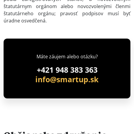
štatutárnym orgánom alebo novozvolenými členmi
štatutárneho orgánu; pravosť podpisov musí byť
úradne osvedčená.
Máte záujem alebo otázku?
+421 948 383 363
info@smartup.sk