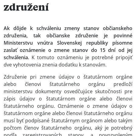
združení
Ak dôjde k schváleniu zmeny stanov občianskeho
združenia, tak občianske združenie je povinné
Ministerstvu vnútra Slovenskej republiky písomne
zaslať oznámenie o zmene stanov do 15 dní od jej
schválenia.
K tomuto oznámeniu je potrebné pripojiť
dve vyhotovenia znenia dodatku k stanovám.
Združenie pri zmene údajov o štatutárnom orgáne
alebo členovi štatutárneho orgánu predloží
ministerstvu dokumenty osvedčujúce skutočnosti pre
zápis údajov o štatutárnom orgáne alebo členovi
štatutárneho orgánu. Oznámenie o zmene údajov o
štatutárnom orgáne alebo členovi štatutárneho orgánu
musí byť podpísané štatutárnym orgánom alebo takým
počtom členov štatutárneho orgánu, aký je potrebný
podľa zaregistrovaných stanov, a novozvoleným