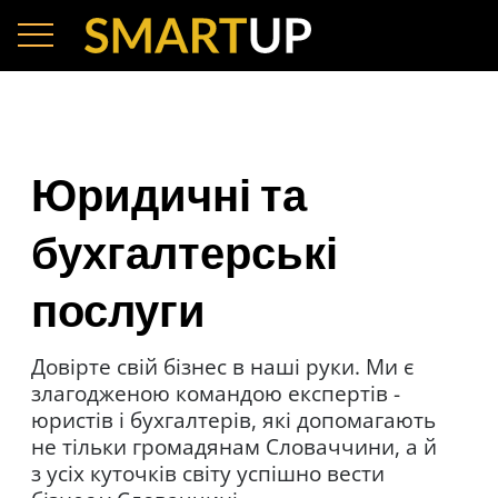
вступ
Юридичні та
Юридичні та
бухгалтерські
бухгалтерські
послуги
послуги
Довірте свій бізнес в наші руки. Ми є
злагодженою командою експертів -
Довірте свій бізнес в наші руки. Ми є
юристів і бухгалтерів, які допомагають
злагодженою командою експертів -
не тільки громадянам Словаччини, а й
юристів і бухгалтерів, які допомагають
з усіх куточків світу успішно вести
не тільки громадянам Словаччини, а й
бізнес у Словаччині.
з усіх куточків світу успішно вести