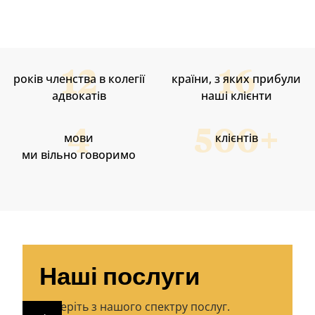
років членства в колегії
країни, з яких прибули
адвокатів
наші клієнти
мови
клієнтів
ми вільно говоримо
Наші послуги
Виберіть з нашого спектру послуг.