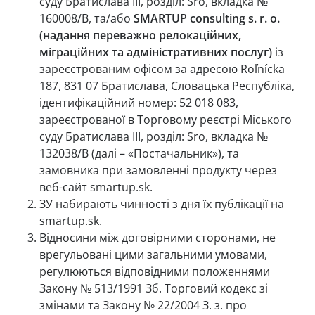
суду Братислава III, розділ: Sro, вкладка №
160008/B, та/або
SMARTUP consulting s. r. o.
(надання переважно релокаційних,
міграційних та адміністративних послуг)
із
зареєстрованим офісом за адресою Roľnícka
187, 831 07 Братислава, Словацька Республіка,
ідентифікаційний номер: 52 018 083,
зареєстрованої в Торговому реєстрі Міського
суду Братислава III, розділ: Sro, вкладка №
132038/B (далі – «Постачальник»), та
замовника при замовленні продукту через
веб-сайт smartup.sk.
ЗУ набирають чинності з дня їх публікації на
smartup.sk.
Відносини між договірними сторонами, не
врегульовані цими загальними умовами,
регулюються відповідними положеннями
Закону № 513/1991 Зб. Торговий кодекс зі
змінами та Закону № 22/2004 З. з. про