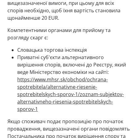
вищезазначеної вимоги, при цьому для всіх
спорів необхідно, щоб їхня вартість становила
щонайменше 20 EUR.
Компетентними органами для прийому та
розгляду скарг є:
Словацька торгова інспекція
Приватні суб'єкти альтернативного
вирішення спорів, включені до Реєстру, який
веде Міністерство економіки на сайті:
https://www.mhsr.sk/obchod/ochrana-
spotrebitela/alternativne-riesenie-
spotrebitelskych-sporov-1/zoznam-subjektov-
alternativneho-riesenia-spotrebitelskych-
sporov-1
Якщо споживач подає пропозицію про початок
провадження, вищезазначені органи повідомлять
Постачальника про початок вирішення спору та