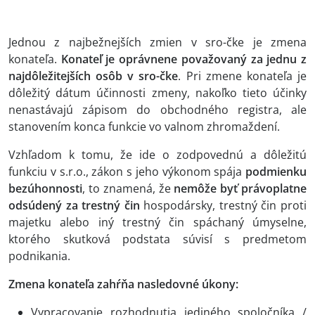
Jednou z najbežnejších zmien v sro-čke je zmena
konateľa.
Konateľ je oprávnene považovaný za jednu z
najdôležitejších osôb v sro-čke
. Pri zmene konateľa je
dôležitý dátum účinnosti zmeny, nakoľko tieto účinky
nenastávajú zápisom do obchodného registra, ale
stanovením konca funkcie vo valnom zhromaždení.
Vzhľadom k tomu, že ide o zodpovednú a dôležitú
funkciu v s.r.o., zákon s jeho výkonom spája
podmienku
bezúhonnosti
, to znamená, že
nemôže byť právoplatne
odsúdený za trestný čin
hospodársky, trestný čin proti
majetku alebo iný trestný čin spáchaný úmyselne,
ktorého skutková podstata súvisí s predmetom
podnikania.
Zmena konateľa zahŕňa nasledovné úkony:
Vypracovanie rozhodnutia jediného spoločníka /