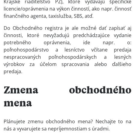
Krajské riaditeľstvo PZ), ktoré vydávajú špecifické
licencie/oprávnenia na výkon činností, ako napr. činnosť
finančného agenta, taxislužba, SBS, atď.
Do Obchodného registra je ale možné dať zapísať aj
činnosti, ktoré nevyžadujú predchádzajúce vydanie
potrebného oprávnenia, ide napr. o:
poľnohospodárstvo a lesníctvo včítane predaja
nespracovaných poľnohospodárskych a lesných
výrobkov za účelom spracovania alebo ďalšieho
predaja.
Zmena obchodného
mena
Plánujete zmenu obchodného mena? Nechajte to na
nás a vyvarujete sa nepríjemnostiam s úradmi.