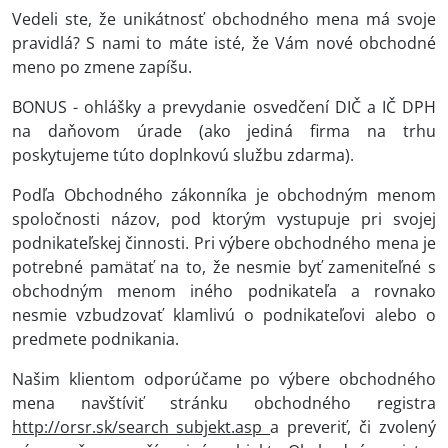
Vedeli ste, že unikátnosť obchodného mena má svoje
pravidlá? S nami to máte isté, že Vám nové obchodné
meno po zmene zapíšu.
BONUS - ohlášky a prevydanie osvedčení DIČ a IČ DPH
na daňovom úrade (ako jediná firma na trhu
poskytujeme túto doplnkovú službu zdarma).
Podľa Obchodného zákonníka je obchodným menom
spoločnosti názov, pod ktorým vystupuje pri svojej
podnikateľskej činnosti. Pri výbere obchodného mena je
potrebné pamätať na to, že nesmie byť zameniteľné s
obchodným menom iného podnikateľa a rovnako
nesmie vzbudzovať klamlivú o podnikateľovi alebo o
predmete podnikania.
Našim klientom odporúčame po výbere obchodného
mena navštíviť stránku obchodného registra
http://orsr.sk/search_subjekt.asp
a preveriť, či zvolený