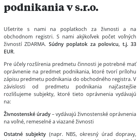
podnikania v s.r.o.
Ušetrite s nami na poplatkoch za živnosti a na
obchodnom registri. S nami akýkoľvek počet voľných
živností ZDARMA.
Súdny poplatok za polovicu, t.j. 33
EUR
.
Pre účely rozšírenia predmetu činnosti je potrebné mať
oprávnenie na predmet podnikania, ktoré tvorí prílohu
zápisu predmetu podnikania do obchodného registra. V
závislosti od predmetu podnikania najčastejšie
rozlišujeme subjekty, ktoré tieto oprávnenia vydávajú
na:
Živnostenské úrady
– vydávajú živnostenské oprávnenia
na voľné, remeselné a viazané živnosti
Ostatné subjekty
(napr. NBS, okresný úrad dopravy,