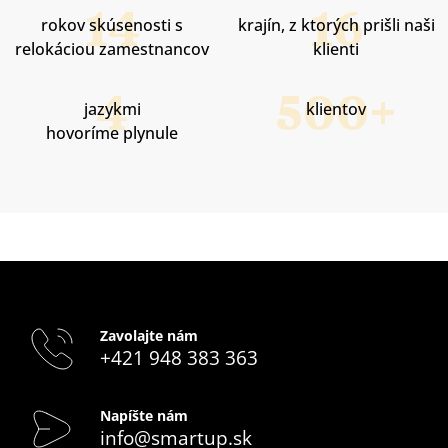
rokov skúsenosti s
krajín, z ktorých prišli naši
relokáciou zamestnancov
klienti
jazykmi
klientov
hovoríme plynule
Zavolajte nám
+421 948 383 363
Napíšte nám
info@smartup.sk