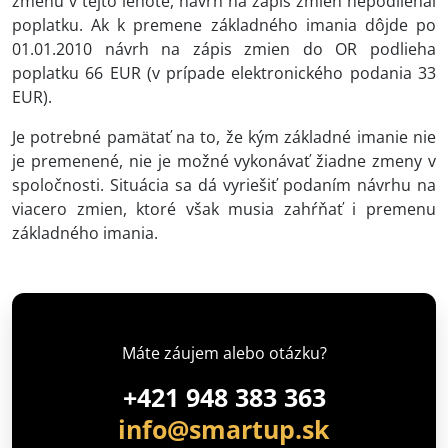
zmenu v tejto lehote, návrh na zápis zmien nepodliehal
poplatku. Ak k premene základného imania dôjde po
01.01.2010 návrh na zápis zmien do OR podlieha
poplatku 66 EUR (v prípade elektronického podania 33
EUR).
Je potrebné pamätať na to, že kým základné imanie nie
je premenené, nie je možné vykonávať žiadne zmeny v
spoločnosti. Situácia sa dá vyriešiť podaním návrhu na
viacero zmien, ktoré však musia zahŕňať i premenu
základného imania.
Máte záujem alebo otázku?
+421 948 383 363
info@smartup.sk