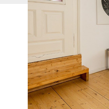
Смена руковод
Одним из наиболее распространенных и
ответственностью является смена у
считается одним из самых важных лиц
важна дата вступления изменения в силу,
с внесением записи в коммерческий
должности на общем собрании.