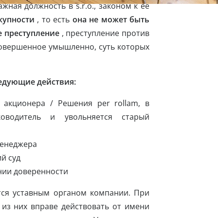
ажная должность в s.r.o., законом к ее
купности
, то есть
она не может быть
е преступление
, преступление против
совершенное умышленно, суть которых
ледующие действия:
 акционера / Решения per rollam, в
оводитель и увольняется старый
менеджера
й суд
ании доверенности
тся уставным органом компании. При
 из них вправе действовать от имени