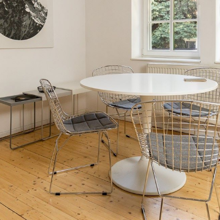
ителя s.r.o.
зменений в компании с ограниченной
правляющего.
Менеджер по праву
 в компании
. При смене руководителя
 так как эти последствия наступают не
 регистр, а с определением конца