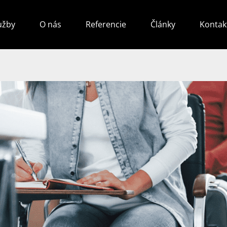
užby
O nás
Referencie
Články
Kontak