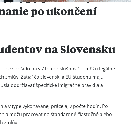
nanie po ukončení
udentov na Slovensku
u — bez ohľadu na štátnu príslušnosť — môžu legálne
 zmlúv. Zatiaľ čo slovenskí a EÚ študenti majú
usia dodržiavať špecifické imigračné pravidlá a
ia v type vykonávanej práce aj v počte hodín. Po
ých a môžu pracovať na štandardné čiastočné alebo
h zmlúv.