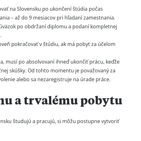
vať na Slovensku po ukončení štúdia počas
nia – až do 9 mesiacov pri hľadaní zamestnania.
 úväzok po obdržaní diplomu a podaní kompletnej
.
oveň pokračovať v štúdiu, ak má pobyt za účelom
, musí po absolvovaní ihneď ukončiť prácu, keďže
nej skúšky. Od tohto momentu je považovaný za
lenie alebo sa nezaregistruje na úrade práce.
mu a trvalému pobytu
lovensku študujú a pracujú, si môžu postupne vytvoriť