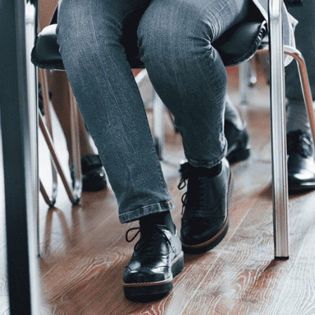
re zahraničných
acujúcich na
y, typy pracovných