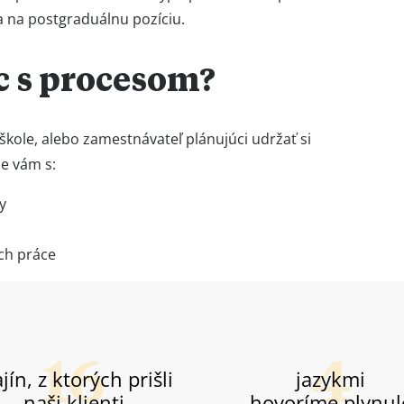
 na postgraduálnu pozíciu.
c s procesom?
 škole, alebo zamestnávateľ plánujúci udržať si
e vám s:
y
och práce
jín, z ktorých prišli
jazykmi
naši klienti
hovoríme plynul