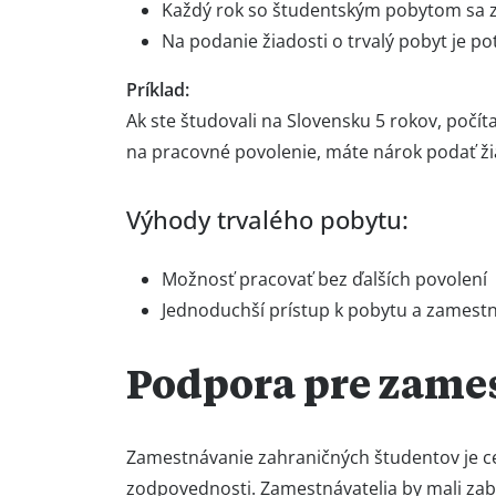
Každý rok so študentským pobytom sa z
Na podanie žiadosti o trvalý pobyt je p
Príklad:
Ak ste študovali na Slovensku 5 rokov, počít
na pracovné povolenie, máte nárok podať žia
Výhody trvalého pobytu:
Možnosť pracovať bez ďalších povolení
Jednoduchší prístup k pobytu a zamestn
Podpora pre zame
Zamestnávanie zahraničných študentov je ce
zodpovednosti. Zamestnávatelia by mali za