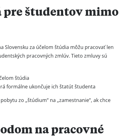
á pre študentov mimo
 Slovensku za účelom štúdia môžu pracovať len
tudentských pracovných zmlúv. Tieto zmluvy sú
účelom štúdia
orá formálne ukončuje ich štatút študenta
 pobytu zo „štúdium“ na „zamestnanie“, ak chce
chodom na pracovné