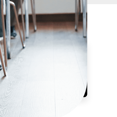
Máte záujem alebo otázku?
+421 948 383 363
info@smartup.sk