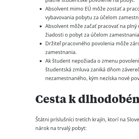
platné študentské povolenie na pobyt.
Absolvent mimo EÚ môže zostať a praco
vybavovania pobytu za účelom zamestna
Absolvent môže začať pracovať na plný
žiadosti o pobyt za účelom zamestnania
Držiteľ pracovného povolenia môže zár
zamestnania.
Ak študent nepožiada o zmenu povolenia
študentská zmluva zaniká dňom závereč
nezamestnaného, kým nezíska nové povo
Cesta k dlhodobé
Štátni príslušníci tretích krajín, ktorí na S
nárok na trvalý pobyt: