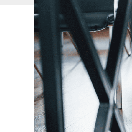
Sprievodca p
študentov pr
Slovensku
Kľúčové podmienk