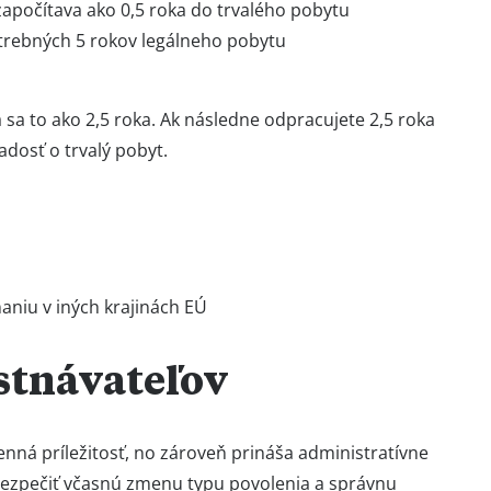
apočítava ako 0,5 roka do trvalého pobytu
otrebných 5 rokov legálneho pobytu
a sa to ako 2,5 roka. Ak následne odpracujete 2,5 roka
dosť o trvalý pobyt.
aniu v iných krajinách EÚ
stnávateľov
nná príležitosť, no zároveň prináša administratívne
bezpečiť včasnú zmenu typu povolenia a správnu