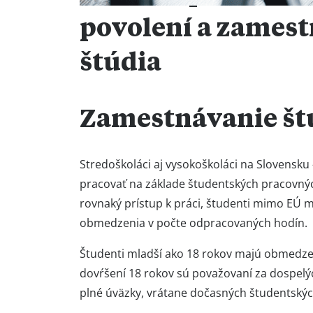
povolení a zamest
štúdia
Zamestnávanie št
Stredoškoláci aj vysokoškoláci na Slovensk
pracovať na základe študentských pracovných
rovnaký prístup k práci, študenti mimo EÚ m
obmedzenia v počte odpracovaných hodín.
Študenti mladší ako 18 rokov majú obmedzen
dovŕšení 18 rokov sú považovaní za dospel
plné úväzky, vrátane dočasných študentskýc