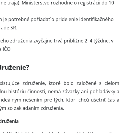
e traja). Ministerstvo rozhodne o registrácii do 10
 je potrebné požiadať o pridelenie identifikačného
rade SR.
ho združenia zvyčajne trvá približne 2–4 týždne, v
a IČO.
druženie?
istujúce združenie, ktoré bolo založené s cieľom
nu históriu činnosti, nemá záväzky ani pohľadávky a
ideálnym riešením pre tých, ktorí chcú ušetriť čas a
ým so zakladaním združenia.
druženia