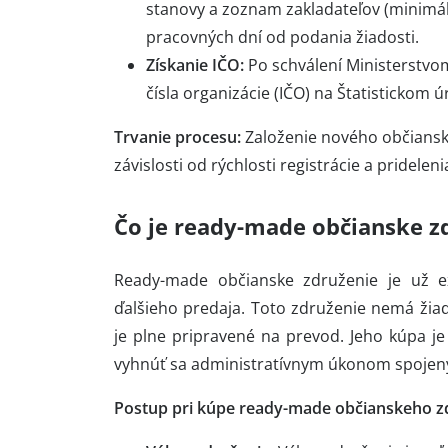
stanovy a zoznam zakladateľov (minimáln
pracovných dní od podania žiadosti.
Získanie IČO:
Po schválení Ministerstvom
čísla organizácie (IČO) na Štatistickom ú
Trvanie procesu:
Založenie nového občianske
závislosti od rýchlosti registrácie a prideleni
Čo je ready-made občianske z
Ready-made občianske združenie je už ex
ďalšieho predaja. Toto združenie nemá žiad
je plne pripravené na prevod. Jeho kúpa je 
vyhnúť sa administratívnym úkonom spojen
Postup pri kúpe ready-made občianskeho z