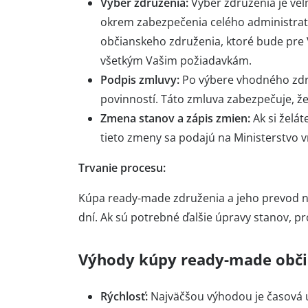
Výber združenia:
Výber združenia je ve
okrem zabezpečenia celého administrat
občianskeho združenia, ktoré bude pre V
všetkým Vašim požiadavkám.
Podpis zmluvy:
Po výbere vhodného zdr
povinností. Táto zmluva zabezpečuje, ž
Zmena stanov a zápis zmien:
Ak si želát
tieto zmeny sa podajú na Ministerstvo v
Trvanie procesu:
Kúpa ready-made združenia a jeho prevod n
dní. Ak sú potrebné ďalšie úpravy stanov, pr
Výhody kúpy ready-made obči
Rýchlosť:
Najväčšou výhodou je časová ú