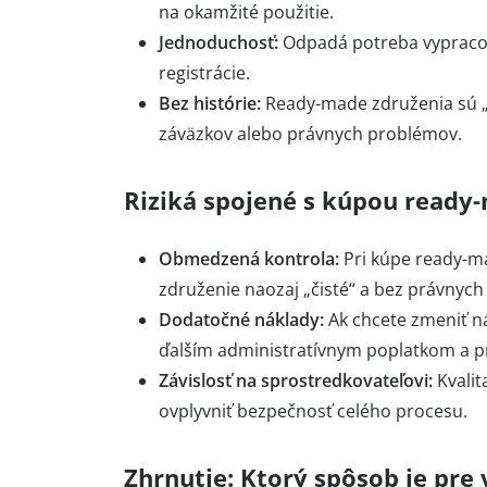
na okamžité použitie.
Jednoduchosť:
Odpadá potreba vypracov
registrácie.
Bez histórie:
Ready-made združenia sú „č
záväzkov alebo právnych problémov.
Riziká spojené s kúpou ready
Obmedzená kontrola:
Pri kúpe ready-ma
združenie naozaj „čisté“ a bez právnych
Dodatočné náklady:
Ak chcete zmeniť ná
ďalším administratívnym poplatkom a p
Závislosť na sprostredkovateľovi:
Kvali
ovplyvniť bezpečnosť celého procesu.
Zhrnutie: Ktorý spôsob je pre