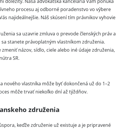
ľmi dôležitý. Naša advokátska kancelária Vám ponúka
ívneho procesu aj odborné poradenstvo vo výbere
ás najideálnejšie. Náš skúsení tím právnikov vyhovie
uženia sa uzavrie zmluva o prevode členských práv a
e sa stanete právoplatným vlastníkom združenia.
e zmeniť názov, sídlo, ciele alebo iné údaje združenia,
nútra SR.
a nového vlastníka môže byť dokončená už do 1–2
oces môže trvať niekoľko dní až týždňov.
anskeho združenia
spora, keďže združenie už existuje a je pripravené