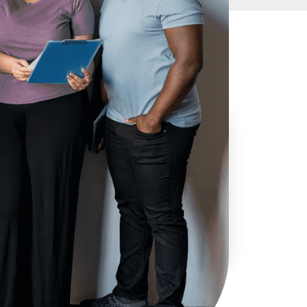
Máte záujem alebo otázku?
+421 948 383 363
info@smartup.sk