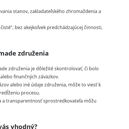
ania stanov, zakladateľského zhromaždenia a
isté“, bez akejkoľvek predchádzajúcej činnosti,
-made združenia
de združenia je dôležité skontrolovať, či bolo
 alebo finančných záväzkov.
zov alebo iné údaje združenia, môže to viesť k
redĺženiu procesu.
ta a transparentnosť sprostredkovateľa môžu
 vás vhodný?