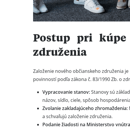
odborné a vzdelávacie aktivity. Pri zak
možnosti: založenie nového združenia ale
Aký je medzi nimi rozdiel? Aké sú výhody, 
Postup pri kúpe
združenia
Založenie nového občianskeho združenia je 
povinností podľa zákona č. 83/1990 Zb. o z
Vypracovanie stanov:
Stanovy sú zákla
názov, sídlo, ciele, spôsob hospodárenia,
Zvolanie zakladajúceho zhromaždenia:
a schvaľujú založenie združenia.
Podanie žiadosti na Ministerstvo vnútr