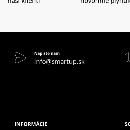
naši klienti
hovoríme plynul
Napíšte nám
info@smartup.sk
INFORMÁCIE
S