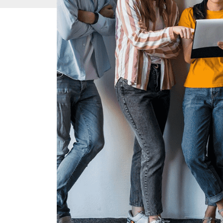
Občianske zd
pri kúpe nov
vs. ready-ma
Občianske združenia (OZ) patria medzi p
rôznorodými cieľmi – od charitatívnych p