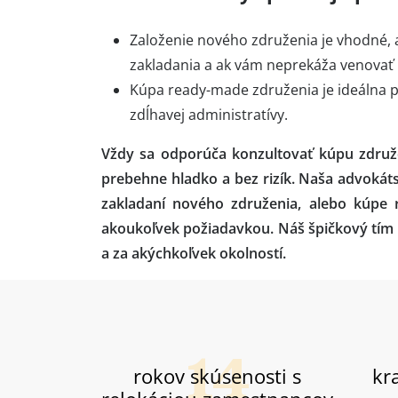
Založenie nového združenia je vhodné,
zakladania a ak vám neprekáža venovať 
Kúpa ready-made združenia je ideálna pr
zdĺhavej administratívy.
Vždy sa odporúča konzultovať kúpu združe
prebehne hladko a bez rizík. Naša advokát
zakladaní nového združenia, alebo kúpe 
akoukoľvek požiadavkou. Náš špičkový tím pr
a za akýchkoľvek okolností.
rokov skúsenosti s
kra