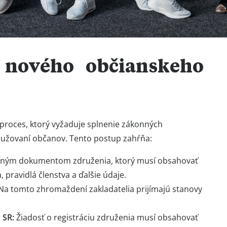
ladaní alebo kúpe občianskeho združenia máte dve
bo kúpa už existujúceho tzv. ready-made združenia.
nevýhody a postupy?
 nového občianskeho
proces, ktorý vyžaduje splnenie zákonných
družovaní občanov. Tento postup zahŕňa:
dným dokumentom združenia, ktorý musí obsahovať
 pravidlá členstva a ďalšie údaje.
Na tomto zhromaždení zakladatelia prijímajú stanovy
a SR:
Žiadosť o registráciu združenia musí obsahovať