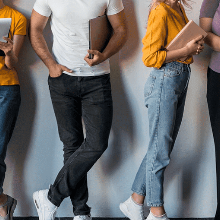
ruženie: Postup
ého združenia
de združenia
opulárne právne formy na organizovanie aktivít s
rojektov, kultúrnych a športových podujatí, až po