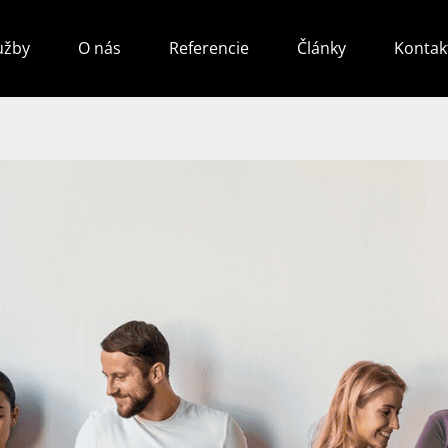
užby
O nás
Referencie
Články
Kontak