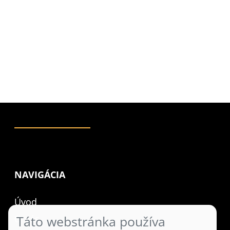
NAVIGÁCIA
Úvod
O nás
Táto webstránka používa