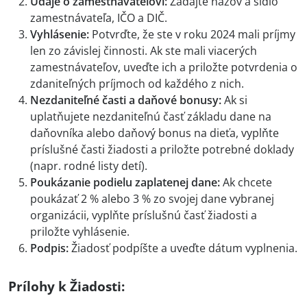
Údaje o zamestnávateľovi:
Zadajte názov a sídlo
zamestnávateľa, IČO a DIČ.
Vyhlásenie:
Potvrďte, že ste v roku 2024 mali príjmy
len zo závislej činnosti. Ak ste mali viacerých
zamestnávateľov, uveďte ich a priložte potvrdenia o
zdaniteľných príjmoch od každého z nich.
Nezdaniteľné časti a daňové bonusy:
Ak si
uplatňujete nezdaniteľnú časť základu dane na
daňovníka alebo daňový bonus na dieťa, vyplňte
príslušné časti žiadosti a priložte potrebné doklady
(napr. rodné listy detí).
Poukázanie podielu zaplatenej dane:
Ak chcete
poukázať 2 % alebo 3 % zo svojej dane vybranej
organizácii, vyplňte príslušnú časť žiadosti a
priložte vyhlásenie.
Podpis:
Žiadosť podpíšte a uveďte dátum vyplnenia.
Prílohy k Žiadosti: