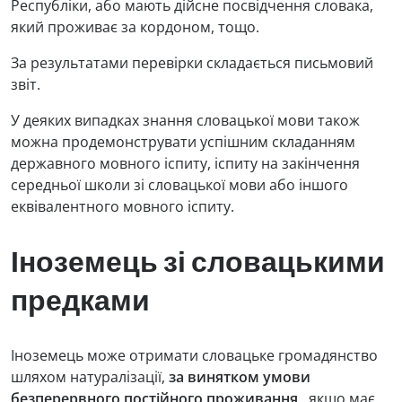
Республіки, або мають дійсне посвідчення словака,
який проживає за кордоном, тощо.
За результатами перевірки складається письмовий
звіт.
У деяких випадках знання словацької мови також
можна продемонструвати успішним складанням
державного мовного іспиту, іспиту на закінчення
середньої школи зі словацької мови або іншого
еквівалентного мовного іспиту.
Іноземець зі словацькими
предками
Іноземець може отримати словацьке громадянство
шляхом натуралізації,
за винятком умови
безперервного постійного проживання
, якщо має